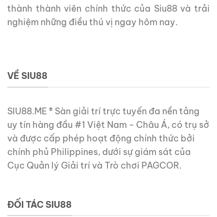
thành thành viên chính thức của Siu88 và trải
nghiệm những điều thú vị ngay hôm nay.
VỀ SIU88
SIU88.ME ® Sàn giải trí trực tuyến đa nền tảng
uy tín hàng đầu #1 Việt Nam - Châu Á, có trụ sở
và được cấp phép hoạt động chính thức bởi
chính phủ Philippines, dưới sự giám sát của
Cục Quản lý Giải trí và Trò chơi PAGCOR.
ĐỐI TÁC SIU88