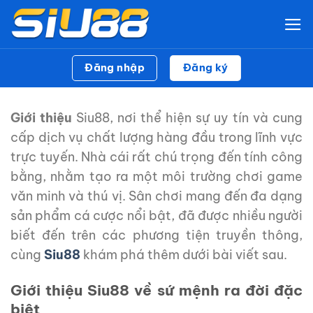
Bỏ
qua
nội
dung
Đăng nhập
Đăng ký
Giới thiệu
Siu88, nơi thể hiện sự uy tín và cung
cấp dịch vụ chất lượng hàng đầu trong lĩnh vực
trực tuyến. Nhà cái rất chú trọng đến tính công
bằng, nhằm tạo ra một môi trường chơi game
văn minh và thú vị. Sân chơi mang đến đa dạng
sản phẩm cá cược nổi bật, đã được nhiều người
biết đến trên các phương tiện truyền thông,
cùng
Siu88
khám phá thêm dưới bài viết sau.
Giới thiệu Siu88 về sứ mệnh ra đời đặc
biệt