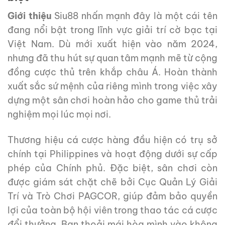
Giới thiệu
Siu88 nhấn mạnh đây là một cái tên
đang nổi bật trong lĩnh vực giải trí cờ bạc tại
Việt Nam. Dù mới xuất hiện vào năm 2024,
nhưng đã thu hút sự quan tâm mạnh mẽ từ cộng
đồng cược thủ trên khắp châu Á. Hoàn thành
xuất sắc sứ mệnh của riêng mình trong việc xây
dựng một sân chơi hoàn hảo cho game thủ trải
nghiệm mọi lúc mọi nơi.
Thương hiệu cá cược hàng đầu hiện có trụ sở
chính tại Philippines và hoạt động dưới sự cấp
phép của Chính phủ. Đặc biệt, sân chơi còn
được giám sát chặt chẽ bởi Cục Quản Lý Giải
Trí và Trò Chơi PAGCOR, giúp đảm bảo quyền
lợi của toàn bộ hội viên trong thao tác cá cược
đổi thưởng. Bạn thoải mái hòa mình vào không